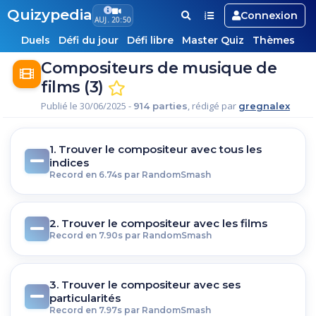
Quizypedia
Connexion
AUJ. 20:50
Duels
Défi du jour
Défi libre
Master Quiz
Thèmes
Compositeurs de musique de
films (3)
Publié le 30/06/2025 -
, rédigé par
914 parties
gregnalex
1. Trouver le compositeur avec tous les
indices
Record en 6.74s par RandomSmash
2. Trouver le compositeur avec les films
Record en 7.90s par RandomSmash
3. Trouver le compositeur avec ses
particularités
Record en 7.97s par RandomSmash