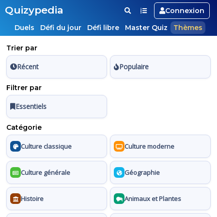
Quizypedia
Connexion
Duels
Défi du jour
Défi libre
Master Quiz
Thèmes
Trier par
Récent
Populaire
Filtrer par
Essentiels
Catégorie
Culture classique
Culture moderne
Culture générale
Géographie
Histoire
Animaux et Plantes