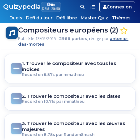
Quizypedia
Connexion
DEM. 20:50
Duels
Défi du jour
Défi libre
Master Quiz
Thèmes
Compositeurs européens (2)
Publié le 13/05/2015 -
, rédigé par
2966 parties
antonio-
das-mortes
1. Trouver le compositeur avec tous les
indices
Record en 6.87s par mmathieu
2. Trouver le compositeur avec les dates
Record en 10.71s par mmathieu
3. Trouver le compositeur avec les œuvres
majeures
Record en 8.78s par RandomSmash