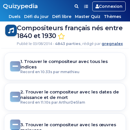
Quizypedia
Connexion
Duels
Défi du jour
Défi libre
Master Quiz
Thèmes
Compositeurs français nés entre
1840 et 1930
Publié le 03/08/2014 -
, rédigé par
4843 parties
gregnalex
1. Trouver le compositeur avec tous les
indices
Record en 10.33s par mmathieu
2. Trouver le compositeur avec les dates de
naissance et de mort
Record en 11.10s par ArthurDeSlam
3. Trouver le compositeur avec les œuvres