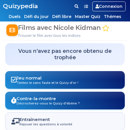
Quizypedia
Connexion
Duels
Défi du jour
Défi libre
Master Quiz
Thèmes
Films avec Nicole Kidman
Trouver le film avec tous les indices
Vous n'avez pas encore obtenu de
trophée
Jeu normal
Tentez le sans faute et le Quizy d'or !
Contre-la-montre
Décrocherez-vous le Quizy d'ébène ?
Entraînement
Rejouer les questions à volonté