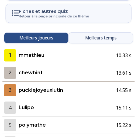
Fiches et autres quiz
Retour à la page principale de ce thème
Meilleurs joueurs
Meilleurs temps
10.33 s
1
mmathieu
13.61 s
2
chewbin1
14.55 s
3
pucklejoyeuxlutin
4
15.11 s
Lulipo
5
15.22 s
polymathe