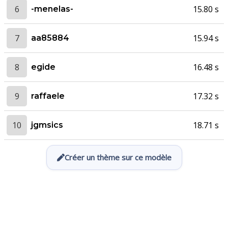
6
15.80 s
-menelas-
7
15.94 s
aa85884
8
16.48 s
egide
9
17.32 s
raffaele
10
18.71 s
jgmsics
Créer un thème sur ce modèle