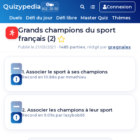
Quizypedia
Connexion
AUJ. 20:50
Duels
Défi du jour
Défi libre
Master Quiz
Thèmes
Grands champions du sport
français (2)
Publié le 21/03/2021 -
, rédigé par
1485 parties
gregnalex
1. Associer le sport à ses champions
Record en 10.88s par mmathieu
2. Associer les champions à leur sport
Record en 9.09s par lazybob65