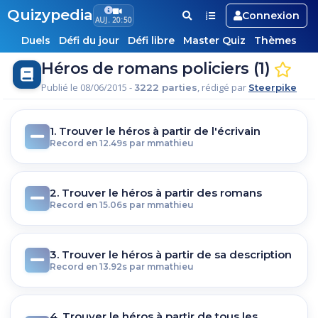
Quizypedia
Connexion
AUJ. 20:50
Duels
Défi du jour
Défi libre
Master Quiz
Thèmes
Héros de romans policiers (1)
Publié le 08/06/2015 -
, rédigé par
3222 parties
Steerpike
1. Trouver le héros à partir de l'écrivain
Record en 12.49s par mmathieu
2. Trouver le héros à partir des romans
Record en 15.06s par mmathieu
3. Trouver le héros à partir de sa description
Record en 13.92s par mmathieu
4. Trouver le héros à partir de tous les