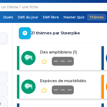
Duels
Défi du jour
Défi libre
Master Quiz
Thèmes
21 thèmes par Steerpike
Des amphibiens (1)
Espèces de mustélidés
s