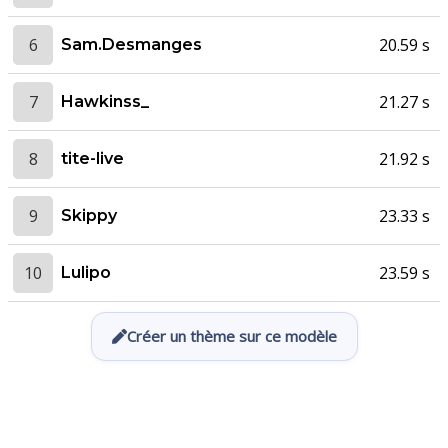
6
20.59 s
Sam.Desmanges
7
21.27 s
Hawkinss_
8
21.92 s
tite-live
9
23.33 s
Skippy
10
23.59 s
Lulipo
Créer un thème sur ce modèle