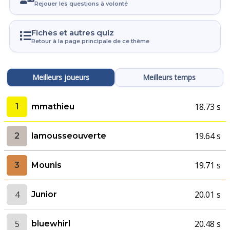
Rejouer les questions à volonté
Fiches et autres quiz
Retour à la page principale de ce thème
Meilleurs joueurs
Meilleurs temps
18.73 s
1
mmathieu
19.64 s
2
lamousseouverte
19.71 s
3
Mounis
4
20.01 s
Junior
5
20.48 s
bluewhirl