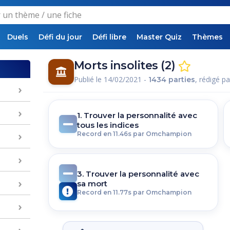
Duels
Défi du jour
Défi libre
Master Quiz
Thèmes
Morts insolites (2)
Publié le 14/02/2021 -
, rédigé p
1434 parties
1. Trouver la personnalité avec
tous les indices
Record en 11.46s par Omchampion
3. Trouver la personnalité avec
sa mort
Record en 11.77s par Omchampion