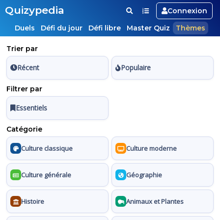
Quizypedia
Connexion
Duels
Défi du jour
Défi libre
Master Quiz
Thèmes
Trier par
Récent
Populaire
Filtrer par
Essentiels
Catégorie
Culture classique
Culture moderne
Culture générale
Géographie
Histoire
Animaux et Plantes