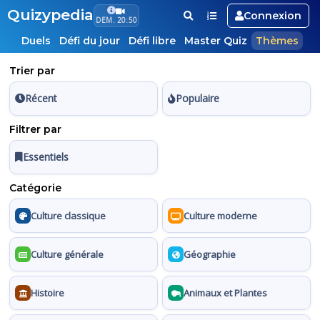
Quizypedia
Connexion
DEM. 20:50
Duels
Défi du jour
Défi libre
Master Quiz
Thèmes
Trier par
Récent
Populaire
Filtrer par
Essentiels
Catégorie
Culture classique
Culture moderne
Culture générale
Géographie
Histoire
Animaux et Plantes