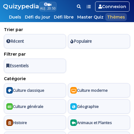
Quizypedia
Connexion
AUJ. 20:50
Duels
Défi du jour
Défi libre
Master Quiz
Thèmes
Trier par
Récent
Populaire
Filtrer par
Essentiels
Catégorie
Culture classique
Culture moderne
Culture générale
Géographie
Histoire
Animaux et Plantes