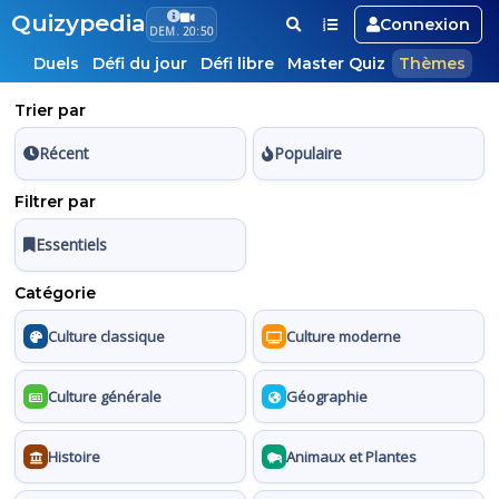
Quizypedia
Connexion
DEM. 20:50
Duels
Défi du jour
Défi libre
Master Quiz
Thèmes
Trier par
Récent
Populaire
Filtrer par
Essentiels
Catégorie
Culture classique
Culture moderne
Culture générale
Géographie
Histoire
Animaux et Plantes