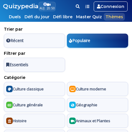
Quizypedia
Connexion
AUJ. 20:50
Duels
Défi du jour
Défi libre
Master Quiz
Thèmes
Trier par
Récent
Populaire
Filtrer par
Essentiels
Catégorie
Culture classique
Culture moderne
Culture générale
Géographie
Histoire
Animaux et Plantes