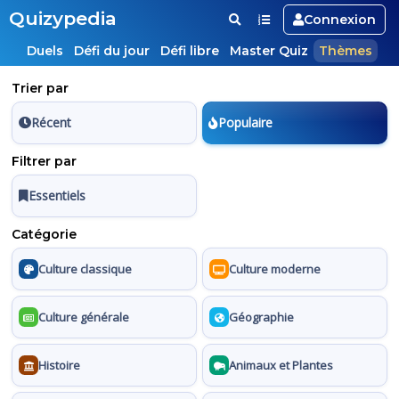
Quizypedia
Connexion
Duels
Défi du jour
Défi libre
Master Quiz
Thèmes
Trier par
Récent
Populaire
Filtrer par
Essentiels
Catégorie
Culture classique
Culture moderne
Culture générale
Géographie
Histoire
Animaux et Plantes