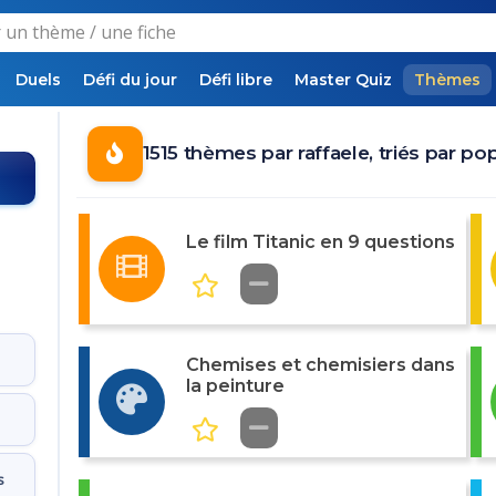
Duels
Défi du jour
Défi libre
Master Quiz
Thèmes
1515 thèmes par raffaele, triés par pop
Le film Titanic en 9 questions
Chemises et chemisiers dans
la peinture
s