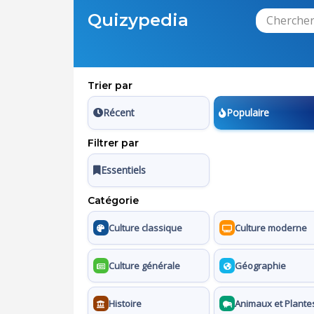
Quizypedia
Trier par
Récent
Populaire
Filtrer par
Essentiels
Catégorie
Culture classique
Culture moderne
Culture générale
Géographie
Histoire
Animaux et Plante