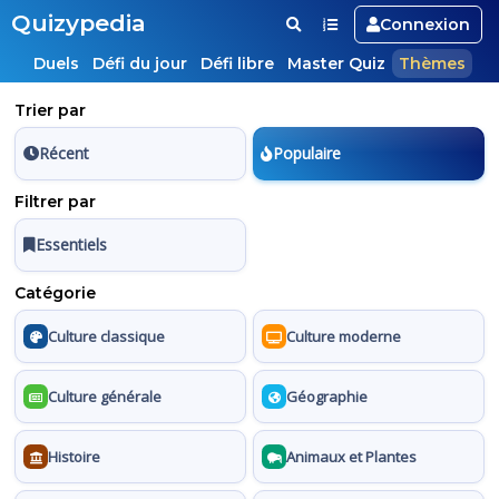
Quizypedia
Connexion
Duels
Défi du jour
Défi libre
Master Quiz
Thèmes
Trier par
Récent
Populaire
Filtrer par
Essentiels
Catégorie
Culture classique
Culture moderne
Culture générale
Géographie
Histoire
Animaux et Plantes