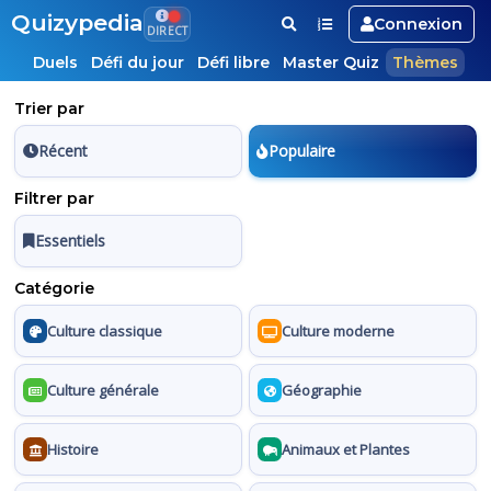
Quizypedia
Connexion
DIRECT
Duels
Défi du jour
Défi libre
Master Quiz
Thèmes
Trier par
Récent
Populaire
Filtrer par
Essentiels
Catégorie
Culture classique
Culture moderne
Culture générale
Géographie
Histoire
Animaux et Plantes