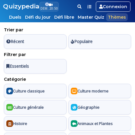
Quizypedia
Connexion
DEM. 20:50
Duels
Défi du jour
Défi libre
Master Quiz
Thèmes
Trier par
Récent
Populaire
Filtrer par
Essentiels
Catégorie
Culture classique
Culture moderne
Culture générale
Géographie
Histoire
Animaux et Plantes