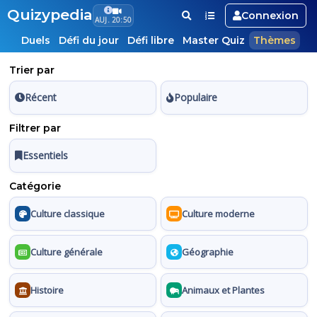
Quizypedia
Connexion
AUJ. 20:50
Duels
Défi du jour
Défi libre
Master Quiz
Thèmes
Trier par
Récent
Populaire
Filtrer par
Essentiels
Catégorie
Culture classique
Culture moderne
Culture générale
Géographie
Histoire
Animaux et Plantes