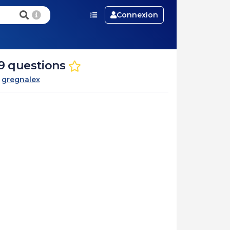
Connexion
 9 questions
r
gregnalex