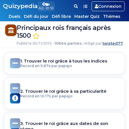
Quizypedia
Connexion
AUJ. 20:50
Duels
Défi du jour
Défi libre
Master Quiz
Thèmes
Principaux rois français après
1500
Publié le 03/11/2013 -
, rédigé par
10664 parties
twisted77
1. Trouver le roi grâce à tous les indices
Record en 9.87s par papajo
2. Trouver le roi grâce à sa particularité
Record en 10.17s par papajo
3. Trouver le roi grâce aux dates de son
règne