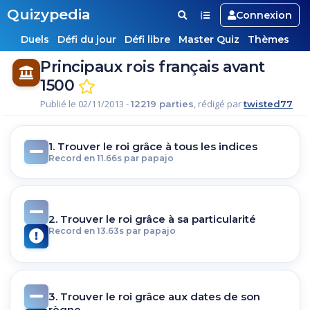
Quizypedia
Connexion
Duels
Défi du jour
Défi libre
Master Quiz
Thèmes
Principaux rois français avant
1500
Publié le 02/11/2013 -
, rédigé par
12219 parties
twisted77
1. Trouver le roi grâce à tous les indices
Record en 11.66s par papajo
2. Trouver le roi grâce à sa particularité
Record en 13.63s par papajo
3. Trouver le roi grâce aux dates de son
règne