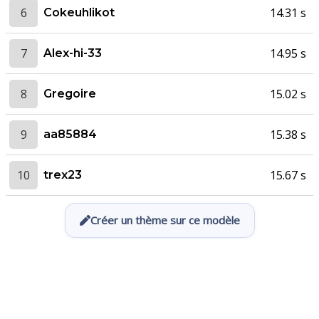
6
14.31 s
Cokeuhlikot
7
14.95 s
Alex-hi-33
8
15.02 s
Gregoire
9
15.38 s
aa85884
10
15.67 s
trex23
Créer un thème sur ce modèle