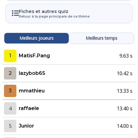
Fiches et autres quiz
Retour à la page principale de ce thème
Meilleurs joueurs
Meilleurs temps
9.63 s
1
MatisF.Pang
10.42 s
2
lazybob65
13.33 s
3
mmathieu
4
13.40 s
raffaele
5
14.00 s
Junior