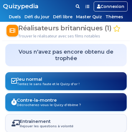
Quizypedia
Connexion
Duels
Défi du jour
Défi libre
Master Quiz
Thèmes
Réalisateurs britanniques (1)
Trouver le réalisateur avec ses films notables
Vous n'avez pas encore obtenu de
trophée
Jeu normal
Tentez le sans faute et le Quizy d'or !
Contre-la-montre
Décrocherez-vous le Quizy d'ébène ?
Entraînement
Rejouer les questions à volonté