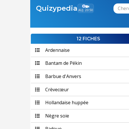
Quizypedia
AUJ. 20:50
12 FICHES
Ardennaise
Bantam de Pékin
Barbue d'Anvers
Crèvecœur
Hollandaise huppée
Nègre soie
Padoue