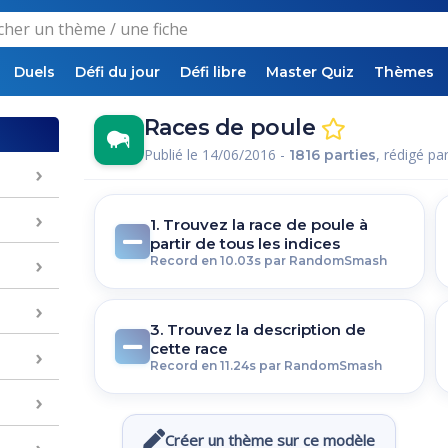
Duels
Défi du jour
Défi libre
Master Quiz
Thèmes
Races de poule
Publié le 14/06/2016 -
, rédigé pa
1816 parties
1. Trouvez la race de poule à
partir de tous les indices
Record en 10.03s par RandomSmash
3. Trouvez la description de
cette race
Record en 11.24s par RandomSmash
Créer un thème sur ce modèle