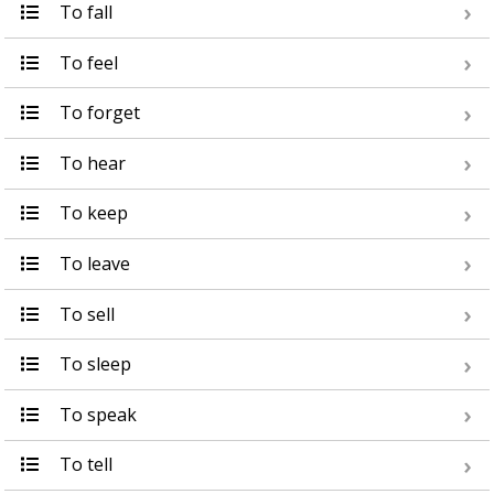
To fall
To feel
To forget
To hear
To keep
To leave
To sell
To sleep
To speak
To tell