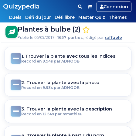
Quizypedia
Connexion
Duels
Défi du jour
Défi libre
Master Quiz
Thèmes
Plantes à bulbe (2)
Publié le 06/05/2017 -
, rédigé par
1657 parties
raffaele
1. Trouver la plante avec tous les indices
Record en 9.94s par ADNOOB
2. Trouver la plante avec la photo
Record en 9.93s par ADNOOB
3. Trouver la plante avec la description
Record en 12.54s par mmathieu
4. Trouver la plante à partir du nom