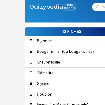
Quizypedia
AUJ. 20:50
12 FICHES
Bignone
Bougainvillier (ou bougainvillée)
Chèvrefeuille
Clématite
Glycine
Houblon
Jasmin étoilé (ou faux jasmin)