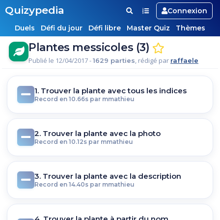
Quizypedia
Connexion
Duels
Défi du jour
Défi libre
Master Quiz
Thèmes
Plantes messicoles (3)
Publié le 12/04/2017 -
, rédigé par
1629 parties
raffaele
1. Trouver la plante avec tous les indices
Record en 10.66s par mmathieu
2. Trouver la plante avec la photo
Record en 10.12s par mmathieu
3. Trouver la plante avec la description
Record en 14.40s par mmathieu
4. Trouver la plante à partir du nom