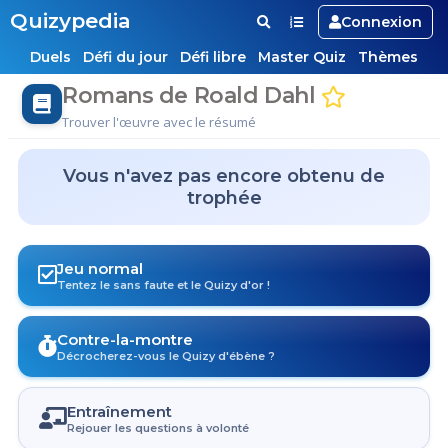
Quizypedia
Connexion
Duels
Défi du jour
Défi libre
Master Quiz
Thèmes
Romans de Roald Dahl
Trouver l'œuvre avec le résumé
Vous n'avez pas encore obtenu de
trophée
Jeu normal
Tentez le sans faute et le Quizy d'or !
Contre-la-montre
Décrocherez-vous le Quizy d'ébène ?
Entraînement
Rejouer les questions à volonté