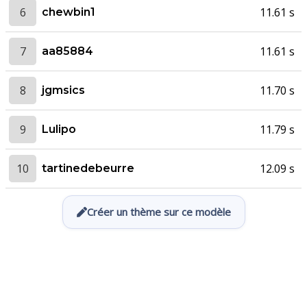
6
11.61 s
chewbin1
7
11.61 s
aa85884
8
11.70 s
jgmsics
9
11.79 s
Lulipo
10
12.09 s
tartinedebeurre
Créer un thème sur ce modèle