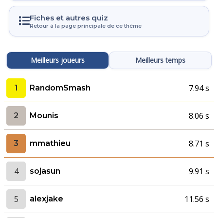
Fiches et autres quiz
Retour à la page principale de ce thème
Meilleurs joueurs
Meilleurs temps
7.94 s
1
RandomSmash
8.06 s
2
Mounis
8.71 s
3
mmathieu
4
9.91 s
sojasun
5
11.56 s
alexjake