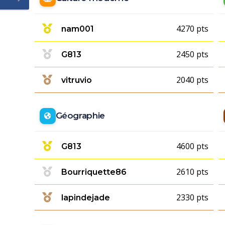
4270 pts
nam001
2450 pts
G813
2040 pts
vitruvio
Géographie
4600 pts
G813
2610 pts
Bourriquette86
2330 pts
lapindejade