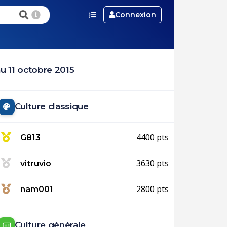
Connexion
u 11 octobre 2015
Culture classique
4400 pts
G813
3630 pts
vitruvio
2800 pts
nam001
Culture générale