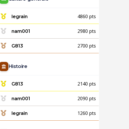
4860 pts
legrain
2980 pts
nam001
2700 pts
G813
Histoire
2140 pts
G813
2090 pts
nam001
1260 pts
legrain