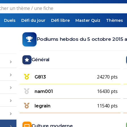
Duels
Défi du jour
Défi libre
Master Quiz
Thèmes
Podiums hebdos du 5 octobre 2015 a
Général
24270 pts
G813
16430 pts
nam001
11540 pts
legrain
Culture moderne