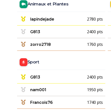
Animaux et Plantes
2780 pts
lapindejade
2400 pts
G813
1760 pts
zorro2718
Sport
2400 pts
G813
1950 pts
nam001
1740 pts
Francois76