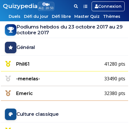
Quizypedia
Connexion
AUJ. 20:50
Duels
Défi du jour
Défi libre
Master Quiz
Thèmes
Podiums hebdos du 23 octobre 2017 au 29
octobre 2017
Général
41280 pts
Phil61
33490 pts
-menelas-
32380 pts
Emeric
Culture classique