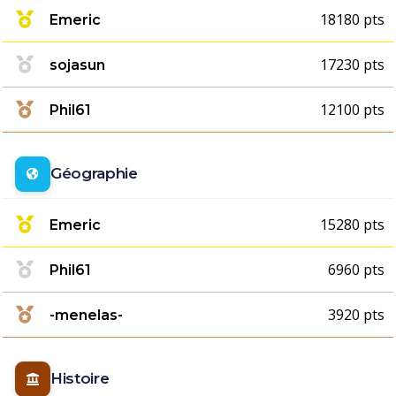
18180 pts
Emeric
17230 pts
sojasun
12100 pts
Phil61
Géographie
15280 pts
Emeric
6960 pts
Phil61
3920 pts
-menelas-
Histoire