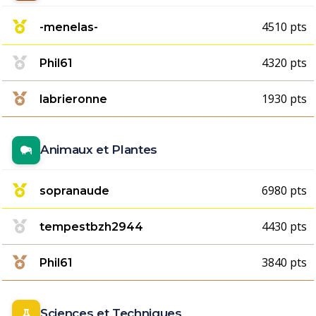
4510 pts
-menelas-
4320 pts
Phil61
1930 pts
labrieronne
Animaux et Plantes
6980 pts
sopranaude
4430 pts
tempestbzh2944
3840 pts
Phil61
Sciences et Techniques