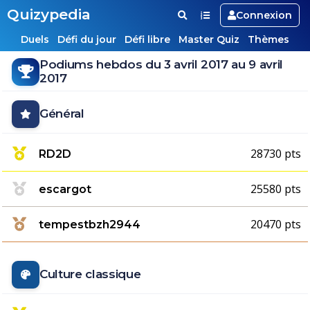
Quizypedia
Connexion
Duels
Défi du jour
Défi libre
Master Quiz
Thèmes
Podiums hebdos du 3 avril 2017 au 9 avril
2017
Général
28730 pts
RD2D
25580 pts
escargot
20470 pts
tempestbzh2944
Culture classique