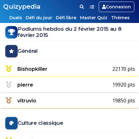
Quizypedia
Connexion
Duels
Défi du jour
Défi libre
Master Quiz
Thèmes
Podiums hebdos du 2 février 2015 au 8
février 2015
Général
22170 pts
Bishopkiller
19920 pts
pierre
19850 pts
vitruvio
Culture classique