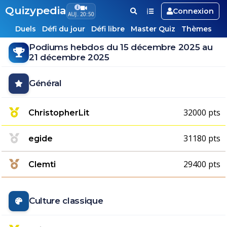
Quizypedia
Connexion
AUJ. 20:50
Duels
Défi du jour
Défi libre
Master Quiz
Thèmes
Podiums hebdos du 15 décembre 2025 au
21 décembre 2025
Général
32000 pts
ChristopherLit
31180 pts
egide
29400 pts
Clemti
Culture classique