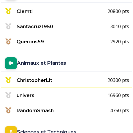
20800 pts
Clemti
3010 pts
Santacruz1950
2920 pts
Quercus59
Animaux et Plantes
20300 pts
ChristopherLit
16960 pts
univers
4750 pts
RandomSmash
Sciences et Techniques