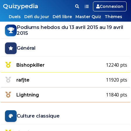
Quizypedia
Connexion
Duels
Défi du jour
Défi libre
Master Quiz
Thèmes
Podiums hebdos du 13 avril 2015 au 19 avril
2015
Général
12240 pts
Bishopkiller
11920 pts
rafjte
11840 pts
Lightning
Culture classique