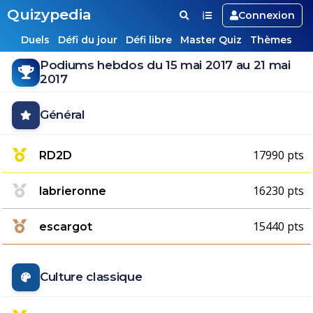
Quizypedia
Connexion
Duels
Défi du jour
Défi libre
Master Quiz
Thèmes
Podiums hebdos du 15 mai 2017 au 21 mai
2017
Général
17990 pts
RD2D
16230 pts
labrieronne
15440 pts
escargot
Culture classique