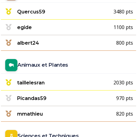
3480 pts
Quercus59
1100 pts
egide
800 pts
albert24
Animaux et Plantes
2030 pts
taillelesran
970 pts
Picandas59
820 pts
mmathieu
Sciences et Techniques