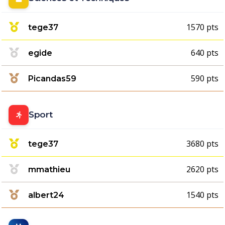
1570 pts
tege37
640 pts
egide
590 pts
Picandas59
Sport
3680 pts
tege37
2620 pts
mmathieu
1540 pts
albert24