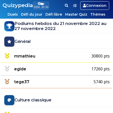
Quizypedia
Connexion
DEM. 20:50
Duels
Défi du jour
Défi libre
Master Quiz
Thèmes
Podiums hebdos du 21 novembre 2022 au
27 novembre 2022
Général
30800 pts
mmathieu
17260 pts
egide
5740 pts
tege37
Culture classique