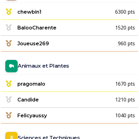
6300 pts
chewbin1
1520 pts
BalooCharente
960 pts
Joueuse269
Animaux et Plantes
1670 pts
pragomalo
1210 pts
Candide
1040 pts
Felicyaussy
Sciences et Techniques