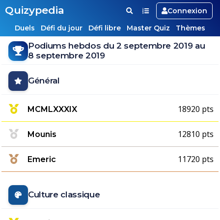
Quizypedia
Connexion
Duels
Défi du jour
Défi libre
Master Quiz
Thèmes
Podiums hebdos du 2 septembre 2019 au
8 septembre 2019
Général
18920 pts
MCMLXXXIX
12810 pts
Mounis
11720 pts
Emeric
Culture classique