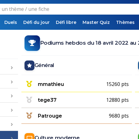
Duels
Défi du jour
Défi libre
Master Quiz
Thèmes
Podiums hebdos du 18 avril 2022 au 2
Général
15260 pts
mmathieu
12880 pts
tege37
9680 pts
Patrouge
Culture moderne