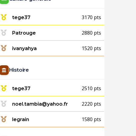
3170 pts
tege37
2880 pts
Patrouge
1520 pts
ivanyahya
Histoire
2510 pts
tege37
2220 pts
noel.tambia@yahoo.fr
1580 pts
legrain