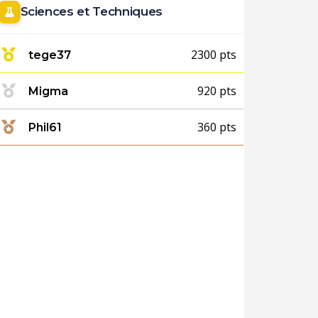
Sciences et Techniques
2300 pts
tege37
920 pts
Migma
360 pts
Phil61