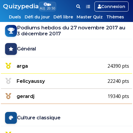
Quizypedia
Connexion
AUJ. 20:50
Duels
Défi du jour
Défi libre
Master Quiz
Thèmes
Podiums hebdos du 27 novembre 2017 au
3 décembre 2017
Général
24390 pts
arga
22240 pts
Felicyaussy
19340 pts
gerardj
Culture classique