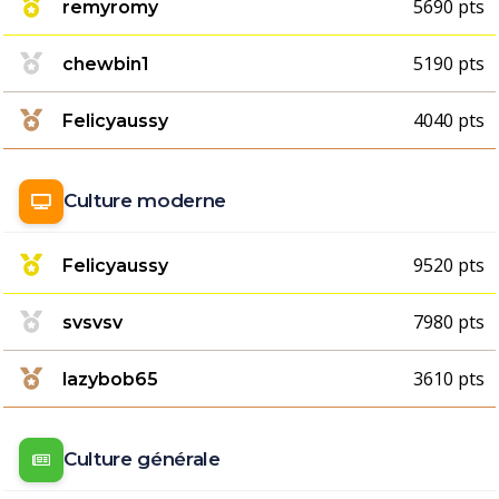
5690 pts
remyromy
5190 pts
chewbin1
4040 pts
Felicyaussy
Culture moderne
9520 pts
Felicyaussy
7980 pts
svsvsv
3610 pts
lazybob65
Culture générale