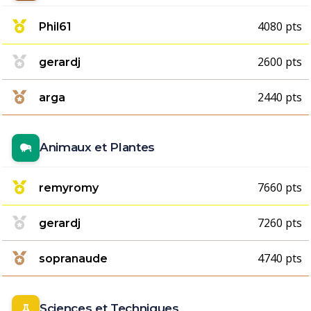
4080 pts
Phil61
2600 pts
gerardj
2440 pts
arga
Animaux et Plantes
7660 pts
remyromy
7260 pts
gerardj
4740 pts
sopranaude
Sciences et Techniques