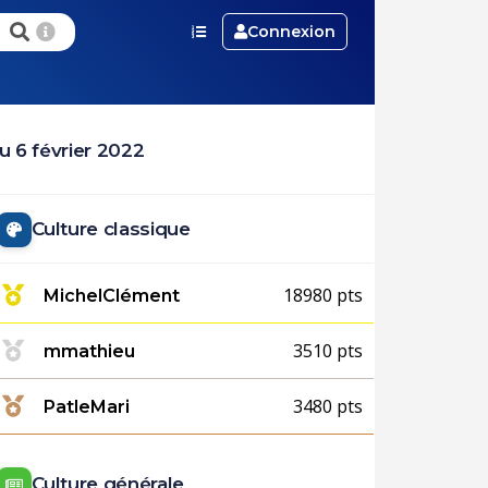
Connexion
 6 février 2022
Culture classique
18980 pts
MichelClément
3510 pts
mmathieu
3480 pts
PatleMari
Culture générale