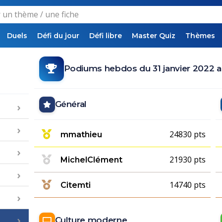
Duels
Défi du jour
Défi libre
Master Quiz
Thèmes
Podiums hebdos du 31 janvier 2022 au
Général
24830 pts
mmathieu
21930 pts
MichelClément
14740 pts
Citemti
Culture moderne