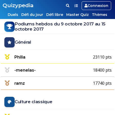
Quizypedia
Connexion
Duels
Défi du jour
Défi libre
Master Quiz
Thèmes
Podiums hebdos du 9 octobre 2017 au 15
octobre 2017
Général
23110 pts
Philia
18400 pts
-menelas-
17740 pts
ramz
Culture classique