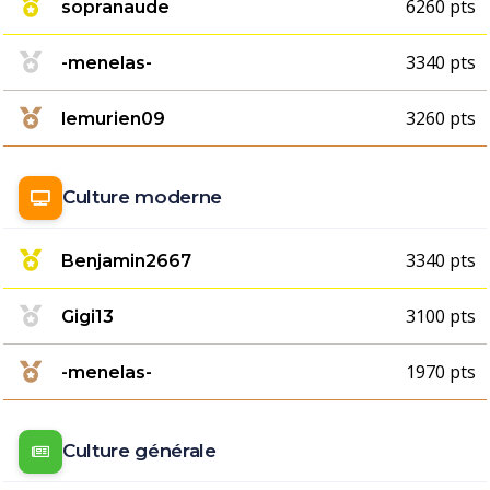
6260 pts
sopranaude
3340 pts
-menelas-
3260 pts
lemurien09
Culture moderne
3340 pts
Benjamin2667
3100 pts
Gigi13
1970 pts
-menelas-
Culture générale