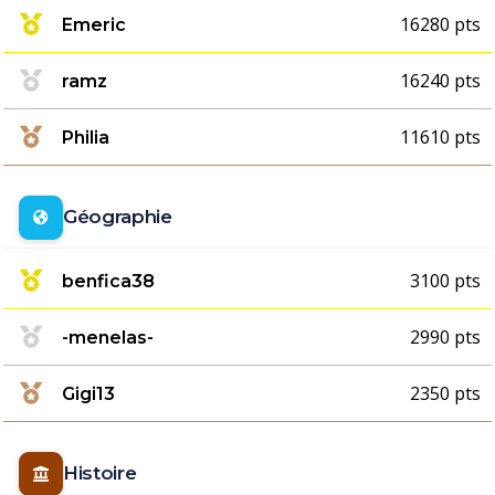
16280 pts
Emeric
16240 pts
ramz
11610 pts
Philia
Géographie
3100 pts
benfica38
2990 pts
-menelas-
2350 pts
Gigi13
Histoire