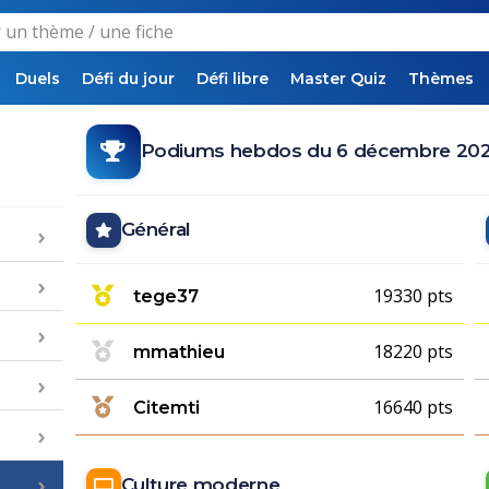
Duels
Défi du jour
Défi libre
Master Quiz
Thèmes
Podiums hebdos du 6 décembre 202
Général
19330 pts
tege37
18220 pts
mmathieu
16640 pts
Citemti
Culture moderne