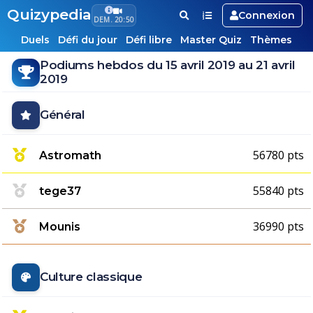
Quizypedia
Connexion
DEM. 20:50
Duels
Défi du jour
Défi libre
Master Quiz
Thèmes
Podiums hebdos du 15 avril 2019 au 21 avril
2019
Général
56780 pts
Astromath
55840 pts
tege37
36990 pts
Mounis
Culture classique