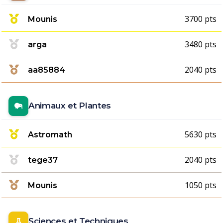
3700 pts
Mounis
3480 pts
arga
2040 pts
aa85884
Animaux et Plantes
5630 pts
Astromath
2040 pts
tege37
1050 pts
Mounis
Sciences et Techniques