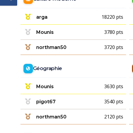
18220 pts
arga
3780 pts
Mounis
3720 pts
northman50
Géographie
3630 pts
Mounis
3540 pts
pigot67
2120 pts
northman50