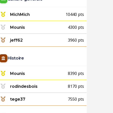
10440 pts
MichMich
4300 pts
Mounis
3960 pts
jeff62
Histoire
8390 pts
Mounis
8170 pts
rodindesbois
7550 pts
tege37