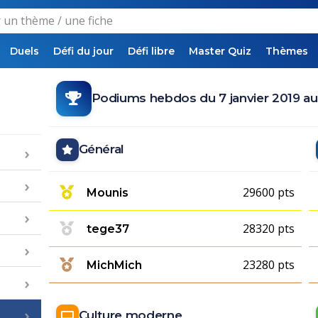
Duels
Défi du jour
Défi libre
Master Quiz
Thèmes
Podiums hebdos du 7 janvier 2019 au 
Général
29600 pts
Mounis
28320 pts
tege37
23280 pts
MichMich
Culture moderne