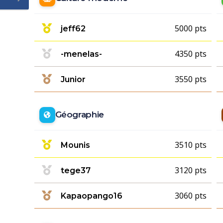
5000 pts
jeff62
4350 pts
-menelas-
3550 pts
Junior
Géographie
3510 pts
Mounis
3120 pts
tege37
3060 pts
Kapaopango16