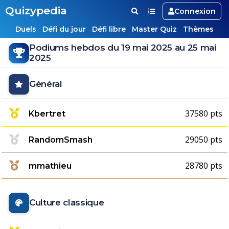
Quizypedia
Connexion
Duels
Défi du jour
Défi libre
Master Quiz
Thèmes
Podiums hebdos du 19 mai 2025 au 25 mai
2025
Général
37580 pts
Kbertret
29050 pts
RandomSmash
28780 pts
mmathieu
Culture classique