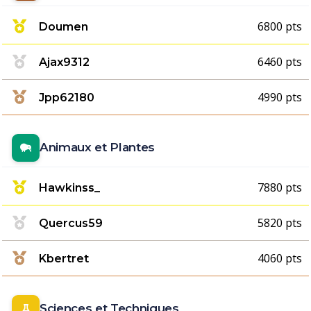
6800 pts
Doumen
6460 pts
Ajax9312
4990 pts
Jpp62180
Animaux et Plantes
7880 pts
Hawkinss_
5820 pts
Quercus59
4060 pts
Kbertret
Sciences et Techniques