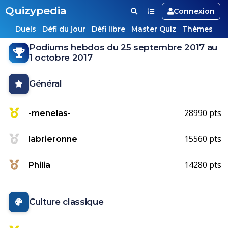
Quizypedia
Connexion
Duels
Défi du jour
Défi libre
Master Quiz
Thèmes
Podiums hebdos du 25 septembre 2017 au
1 octobre 2017
Général
28990 pts
-menelas-
15560 pts
labrieronne
14280 pts
Philia
Culture classique